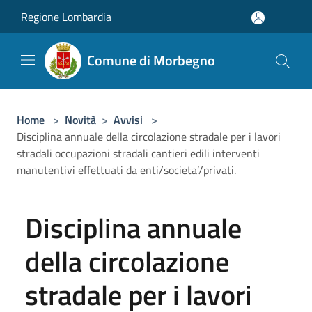
Salta al contenuto principale
Regione Lombardia
Comune di Morbegno
Home
>
Novità
>
Avvisi
>
Disciplina annuale della circolazione stradale per i lavori
stradali occupazioni stradali cantieri edili interventi
manutentivi effettuati da enti/societa’/privati.
Disciplina annuale
della circolazione
stradale per i lavori