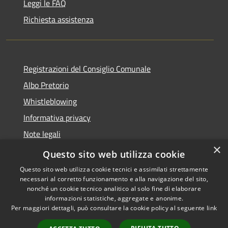
Leggi le FAQ
Richiesta assistenza
Registrazioni del Consiglio Comunale
Albo Pretorio
Whistleblowing
Informativa privacy
Note legali
×
Dichiarazione di accessibilità
Questo sito web utilizza cookie
Questo sito web utilizza cookie tecnici e assimilati strettamente
necessari al corretto funzionamento e alla navigazione del sito,
nonché un cookie tecnico analitico al solo fine di elaborare
informazioni statistiche, aggregate e anonime.
RSS
Copyright © 2026 • Comune di
Per maggiori dettagli, può consultare la cookie policy al seguente
link
Accessibilità
Morbegno • Powered by
Privacy
Municipium
Accesso
•