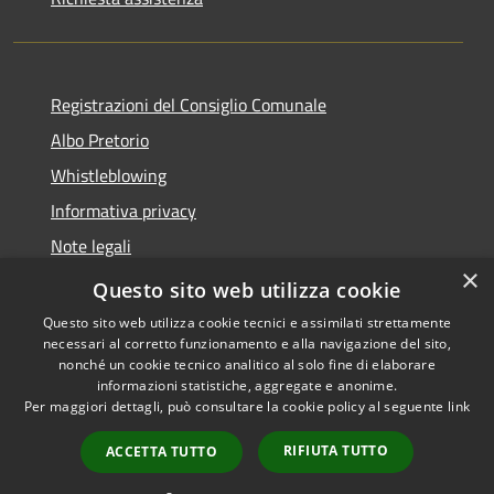
Registrazioni del Consiglio Comunale
Albo Pretorio
Whistleblowing
Informativa privacy
Note legali
×
Dichiarazione di accessibilità
Questo sito web utilizza cookie
Questo sito web utilizza cookie tecnici e assimilati strettamente
necessari al corretto funzionamento e alla navigazione del sito,
nonché un cookie tecnico analitico al solo fine di elaborare
informazioni statistiche, aggregate e anonime.
RSS
Copyright © 2026 • Comune di
Per maggiori dettagli, può consultare la cookie policy al seguente
link
Accessibilità
Morbegno • Powered by
Privacy
Municipium
Accesso
•
RIFIUTA TUTTO
ACCETTA TUTTO
Cookie
redazione