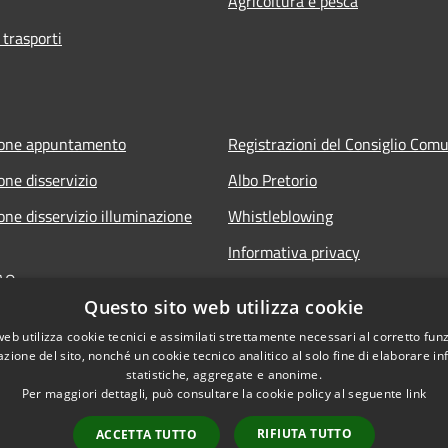
Agricoltura e pesca
 trasporti
ione appuntamento
Registrazioni del Consiglio Com
one disservizio
Albo Pretorio
one disservizio illuminazione
Whistleblowing
Informativa privacy
FAQ
Note legali
Questo sito web utilizza cookie
 assistenza
Dichiarazione di accessibilità
web utilizza cookie tecnici e assimilati strettamente necessari al corretto fu
azione del sito, nonché un cookie tecnico analitico al solo fine di elaborare i
statistiche, aggregate e anonime.
Per maggiori dettagli, può consultare la cookie policy al seguente
link
RIFIUTA TUTTO
ACCETTA TUTTO