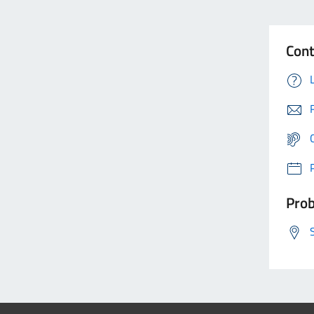
Cont
Prob