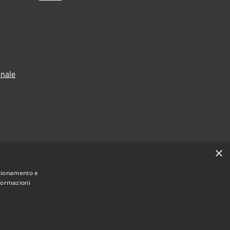
unale
×
nzionamento e
nformazioni