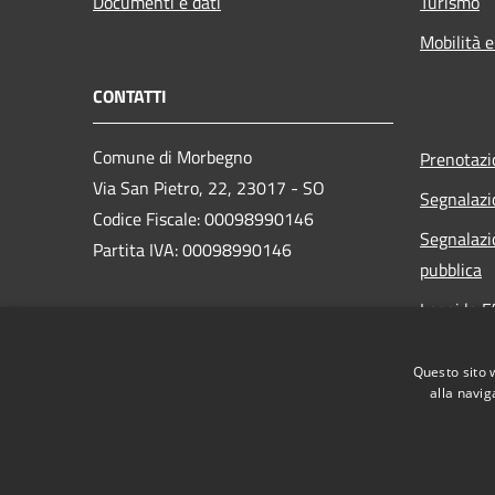
Documenti e dati
Turismo
Mobilità e
CONTATTI
Comune di Morbegno
Prenotaz
Via San Pietro, 22, 23017 - SO
Segnalazi
Codice Fiscale: 00098990146
Segnalazi
Partita IVA: 00098990146
pubblica
Leggi le 
PEC:
Richiesta
protocollo.morbegno@cert.provincia.so.it
Questo sito 
Centralino Unico: +39 0342 606211
alla navig