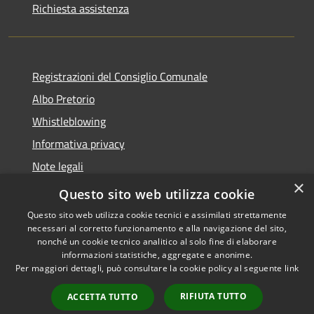
Richiesta assistenza
Registrazioni del Consiglio Comunale
Albo Pretorio
Whistleblowing
Informativa privacy
Note legali
×
Dichiarazione di accessibilità
Questo sito web utilizza cookie
Questo sito web utilizza cookie tecnici e assimilati strettamente
necessari al corretto funzionamento e alla navigazione del sito,
nonché un cookie tecnico analitico al solo fine di elaborare
informazioni statistiche, aggregate e anonime.
RSS
Copyright © 2026 • Comune di
Per maggiori dettagli, può consultare la cookie policy al seguente
link
Accessibilità
Morbegno • Powered by
Privacy
Municipium
Accesso
•
RIFIUTA TUTTO
ACCETTA TUTTO
Cookie
redazione