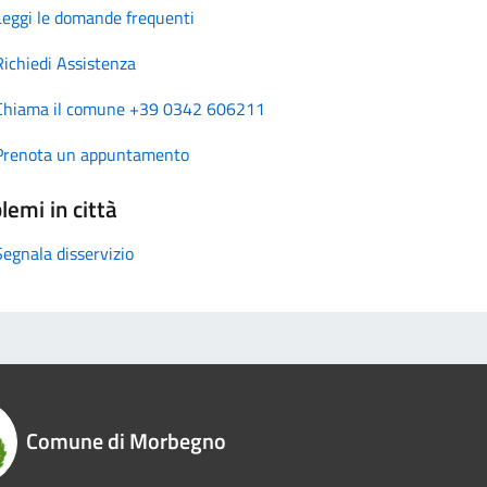
Leggi le domande frequenti
Richiedi Assistenza
Chiama il comune +39 0342 606211
Prenota un appuntamento
lemi in città
Segnala disservizio
Comune di Morbegno