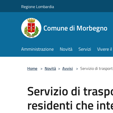
Salta al contenuto principale
Regione Lombardia
Comune di Morbegno
Amministrazione
Novità
Servizi
Vivere 
Home
>
Novità
>
Avvisi
>
Servizio di traspor
Servizio di trasp
residenti che int